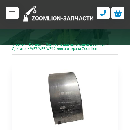
Главная
»
Каталог
»
Запчасти для автокранов Zoomlion
»
Двигатель WP7 WP8 WP10 для автокрана Zoomlion